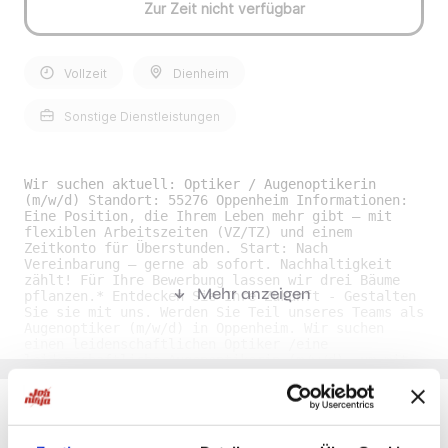
Zur Zeit nicht verfügbar
Vollzeit
Dienheim
Sonstige Dienstleistungen
Wir suchen aktuell: Optiker / Augenoptikerin
(m/w/d) Standort: 55276 Oppenheim Informationen:
Eine Position, die Ihrem Leben mehr gibt – mit
flexiblen Arbeitszeiten (VZ/TZ) und einem
Zeitkonto für Überstunden. Start: Nach
Vereinbarung – gerne ab sofort. Nachhaltigkeit
zählt! Für Ihre Bewerbung lassen wir drei Bäume
Mehr anzeigen
pflanzen.* Entdecken Sie Ihre Zukunft - Gestalten
Sie sie mit uns. Werden Sie Teil unseres Teams als
Augenoptiker (m/w/d) in Oppenheim. Wir suchen
einen leidenschaftlichen Optiker /eine
leidenschaftliche Augenoptikerin (m/w/d), um mit
uns gemeinsam neue Standards in der Augenoptik zu
setzen. Unser Kunde ist dynamisch,
wachstumsorientiert und stellt seine
Mitarbeiterinnen und Kundinnen in den Mittelpunkt.
Diese Philosophie und eine herausragende
Du möchtest Jobs, die zu Dir passen?