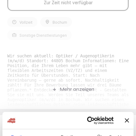
Zur Zeit nicht verfügbar
Vollzeit
Bochum
Sonstige Dienstleistungen
Wir suchen aktuell: Optiker / Augenoptikerin
(m/w/d) Standort: 44805 Bochum Informationen: Eine
Position, die Ihrem Leben mehr gibt – mit
flexiblen Arbeitszeiten (VZ/TZ) und einem
Zeitkonto für Überstunden. Start: Nach
Vereinbarung – gerne ab sofort. Nachhaltigkeit
zählt! Für Ihre Bewerbung lassen wir drei Bäume
Mehr anzeigen
pflanzen.* Entdecken Sie Ihre Zukunft - Gestalten
Sie sie mit uns. Werden Sie Teil unseres Teams als
Augenoptiker (m/w/d) in Bochum. Wir suchen einen
leidenschaftlichen Optiker /eine leidenschaftliche
Augenoptikerin (m/w/d), um mit uns gemeinsam neue
Standards in der Augenoptik zu setzen. Unser Kunde
ist dynamisch, wachstumsorientiert und stellt
seine Mitarbeiterinnen und Kundinnen in den
Mittelpunkt. Diese Philosophie und eine
herausragende Produktpalette eröffnen Ihnen
Du möchtest Jobs, die zu Dir passen?