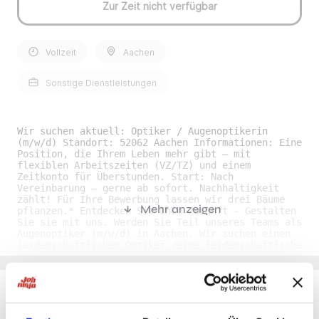
Zur Zeit nicht verfügbar
Vollzeit
Aachen
Sonstige Dienstleistungen
Wir suchen aktuell: Optiker / Augenoptikerin
(m/w/d) Standort: 52062 Aachen Informationen: Eine
Position, die Ihrem Leben mehr gibt – mit
flexiblen Arbeitszeiten (VZ/TZ) und einem
Zeitkonto für Überstunden. Start: Nach
Vereinbarung – gerne ab sofort. Nachhaltigkeit
zählt! Für Ihre Bewerbung lassen wir drei Bäume
Mehr anzeigen
pflanzen.* Entdecken Sie Ihre Zukunft - Gestalten
Sie sie mit uns. Werden Sie Teil unseres Teams als
Augenoptiker (m/w/d) in Aachen. Wir suchen einen
leidenschaftlichen Optiker /eine leidenschaftliche
Augenoptikerin (m/w/d), um mit uns gemeinsam neue
Standards in der Augenoptik zu setzen. Unser Kunde
ist dynamisch, wachstumsorientiert und stellt
seine Mitarbeiterinnen und Kundinnen in den
Mittelpunkt. Diese Philosophie und eine
herausragende Produktpalette eröffnen Ihnen
Du möchtest Jobs, die zu Dir passen?