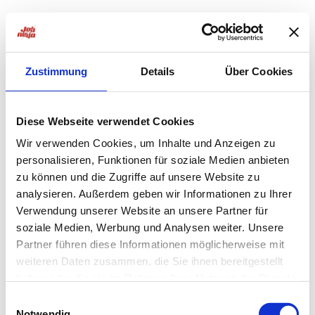
Zustimmung
Details
Über Cookies
Diese Webseite verwendet Cookies
Wir verwenden Cookies, um Inhalte und Anzeigen zu
personalisieren, Funktionen für soziale Medien anbieten
zu können und die Zugriffe auf unsere Website zu
analysieren. Außerdem geben wir Informationen zu Ihrer
Verwendung unserer Website an unsere Partner für
soziale Medien, Werbung und Analysen weiter. Unsere
Partner führen diese Informationen möglicherweise mit
weiteren Daten zusammen, die Sie ihnen bereitgestellt
haben oder die sie im Rahmen Ihrer Nutzung der Dienste
Application error: a
client
-side exception has occurred while
gesammelt haben.
Einwilligungsauswahl
Notwendig
loading
jobninja.com
(see the
browser console
for more