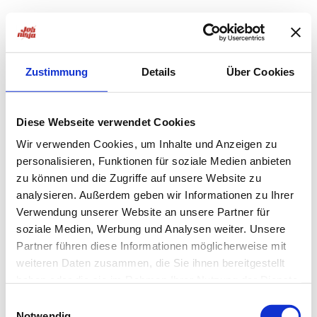
Zustimmung
Details
Über Cookies
Diese Webseite verwendet Cookies
Wir verwenden Cookies, um Inhalte und Anzeigen zu
personalisieren, Funktionen für soziale Medien anbieten
zu können und die Zugriffe auf unsere Website zu
analysieren. Außerdem geben wir Informationen zu Ihrer
Verwendung unserer Website an unsere Partner für
soziale Medien, Werbung und Analysen weiter. Unsere
Partner führen diese Informationen möglicherweise mit
weiteren Daten zusammen, die Sie ihnen bereitgestellt
haben oder die sie im Rahmen Ihrer Nutzung der Dienste
Application error: a
client
-side exception has occurred while
gesammelt haben.
Einwilligungsauswahl
Notwendig
loading
jobninja.com
(see the
browser console
for more