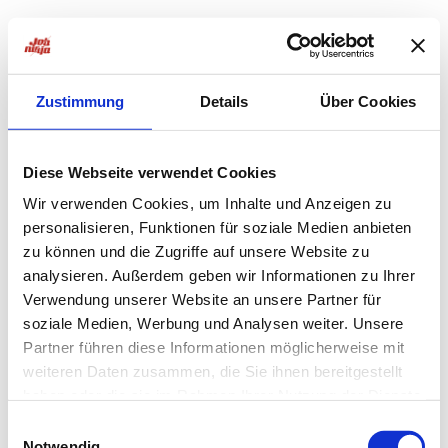
Zustimmung
Details
Über Cookies
Diese Webseite verwendet Cookies
Wir verwenden Cookies, um Inhalte und Anzeigen zu
personalisieren, Funktionen für soziale Medien anbieten
zu können und die Zugriffe auf unsere Website zu
analysieren. Außerdem geben wir Informationen zu Ihrer
Verwendung unserer Website an unsere Partner für
soziale Medien, Werbung und Analysen weiter. Unsere
Partner führen diese Informationen möglicherweise mit
weiteren Daten zusammen, die Sie ihnen bereitgestellt
haben oder die sie im Rahmen Ihrer Nutzung der Dienste
Application error: a
client
-side exception has occurred while
gesammelt haben.
Einwilligungsauswahl
Notwendig
loading
jobninja.com
(see the
browser console
for more