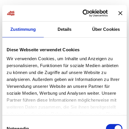
Zustimmung
Details
Über Cookies
Diese Webseite verwendet Cookies
Wir verwenden Cookies, um Inhalte und Anzeigen zu
personalisieren, Funktionen für soziale Medien anbieten
zu können und die Zugriffe auf unsere Website zu
analysieren. Außerdem geben wir Informationen zu Ihrer
Verwendung unserer Website an unsere Partner für
soziale Medien, Werbung und Analysen weiter. Unsere
Partner führen diese Informationen möglicherweise mit
weiteren Daten zusammen, die Sie ihnen bereitgestellt
haben oder die sie im Rahmen Ihrer Nutzung der Dienste
Application error: a
client
-side exception has occurred while
gesammelt haben.
Einwilligungsauswahl
Notwendig
loading
jobninja.com
(see the
browser console
for more