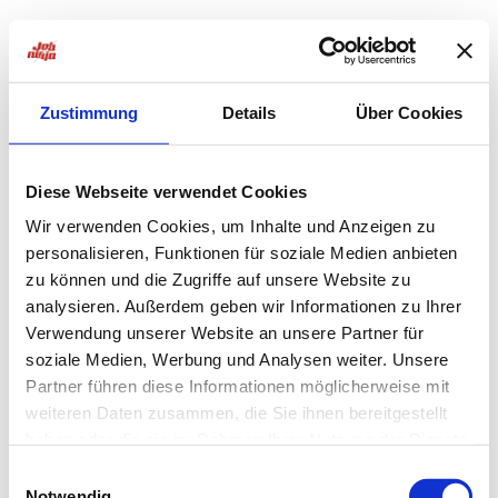
Zustimmung
Details
Über Cookies
Diese Webseite verwendet Cookies
Wir verwenden Cookies, um Inhalte und Anzeigen zu
personalisieren, Funktionen für soziale Medien anbieten
zu können und die Zugriffe auf unsere Website zu
analysieren. Außerdem geben wir Informationen zu Ihrer
Verwendung unserer Website an unsere Partner für
soziale Medien, Werbung und Analysen weiter. Unsere
Partner führen diese Informationen möglicherweise mit
weiteren Daten zusammen, die Sie ihnen bereitgestellt
haben oder die sie im Rahmen Ihrer Nutzung der Dienste
Application error: a
client
-side exception has occurred while
gesammelt haben.
Einwilligungsauswahl
Notwendig
loading
jobninja.com
(see the
browser console
for more