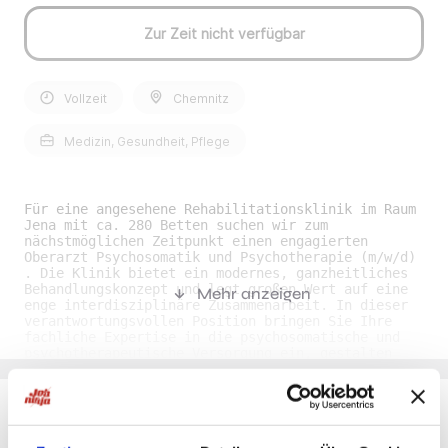
Zur Zeit nicht verfügbar
Vollzeit
Chemnitz
Medizin, Gesundheit, Pflege
Für eine angesehene Rehabilitationsklinik im Raum
Jena mit ca. 280 Betten suchen wir zum
nächstmöglichen Zeitpunkt einen engagierten
Oberarzt Psychosomatik und Psychotherapie (m/w/d)
. Die Klinik bietet ein modernes, ganzheitliches
Behandlungskonzept und legt großen Wert auf eine
Mehr anzeigen
enge interdisziplinäre Zusammenarbeit. In dieser
verantwortungsvollen Position bringen Sie Ihre
fachliche Expertise in die psychosomatische und
psychotherapeutische Versorgung ein, gestalten
therapeutische Prozesse aktiv mit und übernehmen
eine zentrale Rolle innerhalb des ärztlichen
Teams. Es erwartet Sie ein professionelles
Arbeitsumfeld mit attraktiven
Entwicklungsmöglichkeiten. Ihre Benefits als
Du möchtest Jobs, die zu Dir passen?