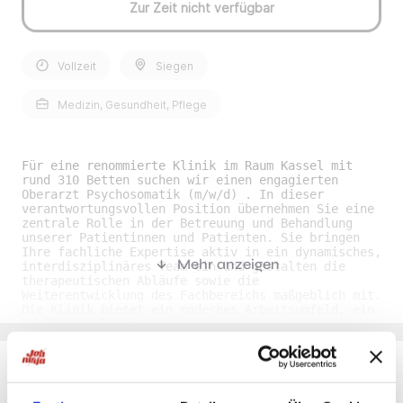
Zur Zeit nicht verfügbar
Vollzeit
Siegen
Medizin, Gesundheit, Pflege
Für eine renommierte Klinik im Raum Kassel mit
rund 310 Betten suchen wir einen engagierten
Oberarzt Psychosomatik (m/w/d) . In dieser
verantwortungsvollen Position übernehmen Sie eine
zentrale Rolle in der Betreuung und Behandlung
unserer Patientinnen und Patienten. Sie bringen
Ihre fachliche Expertise aktiv in ein dynamisches,
Mehr anzeigen
interdisziplinäres Team ein und gestalten die
therapeutischen Abläufe sowie die
Weiterentwicklung des Fachbereichs maßgeblich mit.
Die Klinik bietet ein modernes Arbeitsumfeld, ein
breites Spektrum an psychosomatischen
Behandlungsmöglichkeiten und zahlreiche Chancen
zur fachlichen und persönlichen Weiterentwicklung
– ideal für alle, die Verantwortung übernehmen und
die Qualität der Patientenversorgung nachhaltig
prägen möchten. Ihre Benefits als Oberarzt
Du möchtest Jobs, die zu Dir passen?