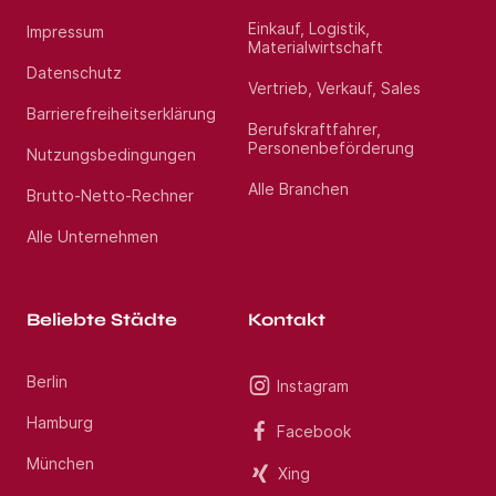
Berücksichtigung der jeweiligen Bedürfnisse,
zielgerichtet zusammen zu bringen. Mit unserem
Einkauf, Logistik,
Impressum
erfahrenen Beraterteam stehen wir Ihnen während
Materialwirtschaft
des gesamtes Vermittlungsprozesses zur Seite.
Datenschutz
Profitieren Sie von über 13 Jahren Markterfahrung
Vertrieb, Verkauf, Sales
im Gesundheitswesen. Haben Sie Fragen? Rufen Sie
Barrierefreiheitserklärung
uns gerne unter Jetzt bewerben an. Wir freuen uns
Berufskraftfahrer,
auf Ihre Bewerbung als Oberarzt Psychosomatik
Personenbeförderung
(m/w/d) im Raum Kassel.
Nutzungsbedingungen
Alle Branchen
Brutto-Netto-Rechner
Standort:
Siegen
Alle Unternehmen
Beliebte Städte
Kontakt
Berlin
Instagram
Hamburg
Facebook
München
Xing