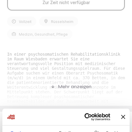
Zur Zeit nicht verfügbar
Vollzeit
Rüsselsheim
Medizin, Gesundheit, Pflege
In einer psychosomatischen Rehabilitationsklinik
im Raum Wiesbaden erwartet Sie eine
verantwortungsvolle Position mit medizinischer
Steuerung und viel Gestaltungsspielraum. Für diese
Aufgabe suchen wir einen Oberarzt Psychosomatik
(m/w/d) in einem Umfeld mit ca. 370 Betten, in dem
die patientenorientierte Behandlung und die
Mehr anzeigen
Weiterentwicklung moderner Therapiekonzepte im
Mittelpunkt stehen. Der Schwerpunkt liegt auf der
Betreuung komplexer psychosomatischer
Krankheitsbilder und der Zusammenarbeit mit
verschiedenen Berufsgruppen. Ihre Benefits•
Attraktive Rahmenbedingungen: Sie erhalten ein
unbefristetes Arbeitsverhältnis mit einer
leistungsorientierten Vergütung und planbaren
Urlaubstagen. • Vielfältiges Tätigkeitsfeld: Sie
übernehmen eine anspruchsvolle Aufgabe mit
Du möchtest Jobs, die zu Dir passen?