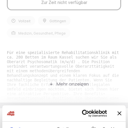
Zur Zeit nicht verfügbar
Vollzeit
Göttingen
Medizin, Gesundheit, Pflege
Für eine spezialisierte Rehabilitationsklinik mit
ca. 280 Betten im Raum Kassel suchen wir Sie als
Oberarzt Psychosomatik (m/w/d) . Die Position
verbindet verantwortungsvolle Oberarzttätigkeit
mit einem methodenübergreifenden
Behandlungskonzept und einem klaren Fokus auf die
nachhaltige Begleitung der Patienten. Wenn Sie
Mehr anzeigen
Ihre fachliche Erfahrung in einem kollegialen
Umfeld einbringen möchten, bietet sich Ihnen hier
eine attraktive Perspektive. Ihre Benefits•
Verantwortungsvolle Position: Sie übernehmen eine
zentrale Rolle in einer etablierten Einrichtung
mit klaren Strukturen und einem anspruchsvollen
psychosomatischen Versorgungsauftrag. •
Entwicklungsspielraum: Sie erhalten die
Möglichkeit, fachliche Schwerpunkte mitzugestalten
und neue Standards innerhalb des therapeutischen
Du möchtest Jobs, die zu Dir passen?