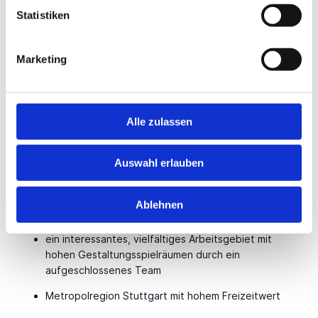
Statistiken
Als
Oberarzt Psychiatrie und Psychotherapie
(m/w/d)
profitieren Sie von:
Marketing
attraktive Vergütung mit betrieblicher Altersvorsorge
weitere geldwerte Positionen
geregelte Arbeitszeiten mit wenigen
Alle zulassen
Rufbereitsschaftsdiensten
finanzierte Fort- und Weiterbildungsmöglichkeiten
Auswahl erlauben
familienfreundliche, individuell zu vereinbarende
Teilzeitmodelle, die auf Ihre persönlichen Wünsche
Ablehnen
und Erfordernisse abgestimmt sind
ein interessantes, vielfältiges Arbeitsgebiet mit
hohen Gestaltungsspielräumen durch ein
aufgeschlossenes Team
Metropolregion Stuttgart mit hohem Freizeitwert