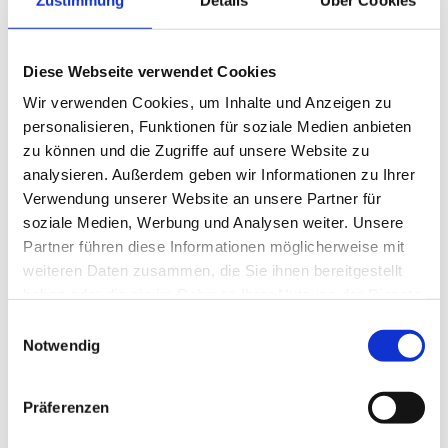
Das sollten Sie als
Oberarzt Psychiatrie und
Psychotherapie (m/w/d)
mitbringen:
Diese Webseite verwendet Cookies
deutsche Approbation
Wir verwenden Cookies, um Inhalte und Anzeigen zu
personalisieren, Funktionen für soziale Medien anbieten
Facharztanerkennung Psychiatrie und
zu können und die Zugriffe auf unsere Website zu
Psychotherapie
analysieren. Außerdem geben wir Informationen zu Ihrer
selbstständiges und eigenverantwortliches Arbeiten
Verwendung unserer Website an unsere Partner für
soziale Medien, Werbung und Analysen weiter. Unsere
Verantwortungsbewusstsein und persönliches
Partner führen diese Informationen möglicherweise mit
Engagement
weiteren Daten zusammen, die Sie ihnen bereitgestellt
Bereitschaft zur Mitgestaltung,
haben oder die sie im Rahmen Ihrer Nutzung der Dienste
Führungsverantwortung und menschlich-soziale
gesammelt haben.
Einwilligungsauswahl
Kompetenz
Notwendig
gute kommunikative Fähigkeiten gegenüber
Patienten und Kollegen
Präferenzen
Ihre Vorteile: