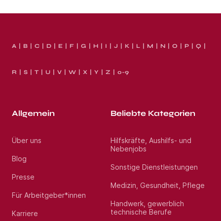
A
B
C
D
E
F
G
H
I
J
K
L
M
N
O
P
Q
R
S
T
U
V
W
X
Y
Z
0-9
Allgemein
Beliebte Kategorien
Über uns
Hilfskräfte, Aushilfs- und
Nebenjobs
Blog
Sonstige Dienstleistungen
Presse
Medizin, Gesundheit, Pflege
Für Arbeitgeber*innen
Handwerk, gewerblich
technische Berufe
Karriere