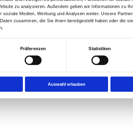
Website zu analysieren. Außerdem geben wir Informationen zu I
r soziale Medien, Werbung und Analysen weiter. Unsere Partner
exception has occurred while loading
jobninja.com
(see the
browse
 Daten zusammen, die Sie ihnen bereitgestellt haben oder die s
n.
Präferenzen
Statistiken
Auswahl erlauben