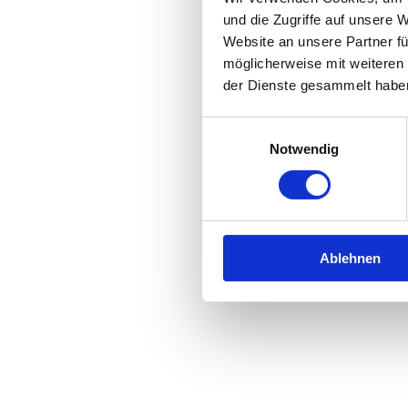
und die Zugriffe auf unsere 
Website an unsere Partner fü
Application error: a
client
-side 
möglicherweise mit weiteren
der Dienste gesammelt habe
Einwilligungsauswahl
Notwendig
Ablehnen