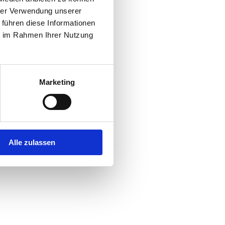
hrer Verwendung unserer
 führen diese Informationen
r console
for more information).
ie im Rahmen Ihrer Nutzung
Marketing
Alle zulassen