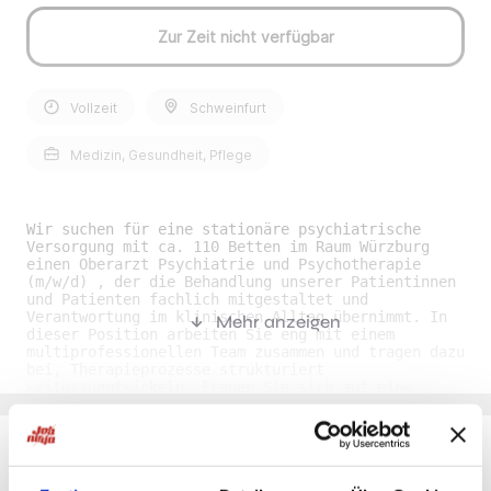
Zur Zeit nicht verfügbar
Vollzeit
Schweinfurt
Medizin, Gesundheit, Pflege
Wir suchen für eine stationäre psychiatrische
Versorgung mit ca. 110 Betten im Raum Würzburg
einen Oberarzt Psychiatrie und Psychotherapie
(m/w/d) , der die Behandlung unserer Patientinnen
und Patienten fachlich mitgestaltet und
Verantwortung im klinischen Alltag übernimmt. In
Mehr anzeigen
dieser Position arbeiten Sie eng mit einem
multiprofessionellen Team zusammen und tragen dazu
bei, Therapieprozesse strukturiert
weiterzuentwickeln. Freuen Sie sich auf eine
unbefristete Tätigkeit in einem modernen Umfeld
mit klaren Entwicklungsmöglichkeiten. Ihre
Benefits• Unbefristete Anstellung: Sie erhalten
eine langfristige Perspektive mit einem sicheren
Arbeitsplatz in der psychiatrischen Versorgung. •
Du möchtest Jobs, die zu Dir passen?