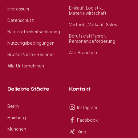
erfahrenen Beraterteam stehen wir Ihnen während
des gesamten Vermittlungsprozesses zur Seite.
Einkauf, Logistik,
Impressum
Profitieren Sie von über 13 Jahren Markterfahrung
Materialwirtschaft
im Gesundheitswesen. Haben Sie Fragen? Rufen Sie
uns gerne unter Jetzt bewerben an. Wir freuen uns
Datenschutz
Vertrieb, Verkauf, Sales
auf Ihre Bewerbung als Oberarzt Psychiatrie und
Psychotherapie (m/w/d) im Raum Würzburg.
Barrierefreiheitserklärung
Berufskraftfahrer,
Personenbeförderung
Nutzungsbedingungen
Standort:
Schweinfurt
Alle Branchen
Brutto-Netto-Rechner
Alle Unternehmen
Beliebte Städte
Kontakt
Berlin
Instagram
Hamburg
Facebook
München
Xing