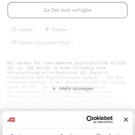
Zur Zeit nicht verfügbar
Vollzeit
Ostrohe
Medizin, Gesundheit, Pflege
Wir suchen für eine moderne psychiatrische Klinik
mit ca. 680 Betten im Raum Schleswig eine
verantwortungsvolle Besetzung als Oberarzt
Psychiatrie und Psychotherapie (m/w/d) , die den
nächsten Schritt in der oberärztlichen Versorgung
gehen möchte. Sie übernehmen schrittweise
Mehr anzeigen
Verantwortung in einem störungsspezifischen
Behandlungskonzept und arbeiten eng mit einem
multiprofessionellen Team zusammen. Dabei
profitieren Sie von klaren Strukturen zwischen
ambulanten, teilstationären und stationären
Bereichen sowie einer aufsuchenden Behandlung.
Ihre Benefits• Flexible Arbeitsmodelle: Sie
gestalten Ihre Arbeitszeit passend zu Ihren
Bedürfnissen, etwa in Teil- oder Vollzeit mit
Du möchtest Jobs, die zu Dir passen?