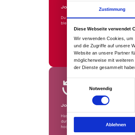
Jobs in Branchen!
Zustimmung
Du fühlst Dich wohl in Deinem Beruf und 
bleiben? Hier findest Du das gesamte An
Diese Webseite verwendet 
Wir verwenden Cookies, um I
und die Zugriffe auf unsere 
Website an unsere Partner fü
möglicherweise mit weiteren
der Dienste gesammelt habe
Jobsuche andersrum
Einwilligungsauswahl
Notwendig
Jobsuche andersrum!
Hast Du keine Lust und Zeit, auf Jobbörs
durchsuchen? Teste die "Jobsuche ander
Ablehnen
hoch und lasse Dir Jobs vorschlagen, die