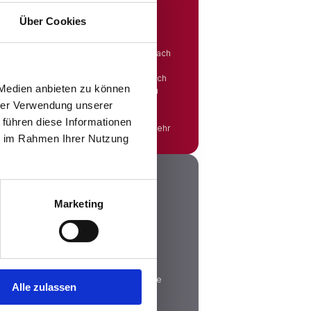
Über Cookies
Du eine große Auswahl an
dten sortiert sind, sodass Du gezielt nach
hen kannst. Egal, ob Du eine neue
 beruflichen Wechsel planst oder einfach
 Medien anbieten zu können
n Wohnort bevorzugst – bei uns wirst Du
hrer Verwendung unserer
 führen diese Informationen
Mehr
ie im Rahmen Ihrer Nutzung
Marketing
 Bruttogehalt in das Nettogehalt
rsicherungsbeiträge und andere Abzüge
Alle zulassen
glichen Betrag nicht alles auf Deinem
tto-Netto-Rechner kannst Du sofort