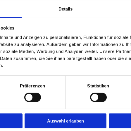
Jobs in der Nähe!
Details
möchtest in Deiner Branche
Auf unserer Plattform findest 
gebot aus Deiner Branche.
Stellenangeboten, die nach Stä
Jobs direkt in Deiner Nähe suc
Cookies
Herausforderung suchst, einen
nhalte und Anzeigen zu personalisieren, Funktionen für soziale
eine Stelle in Deinem aktuelle
fündig.
Website zu analysieren. Außerdem geben wir Informationen zu I
r soziale Medien, Werbung und Analysen weiter. Unsere Partner
Mehr
 Daten zusammen, die Sie ihnen bereitgestellt haben oder die s
n.
Was bleibt vom Brutto?
Präferenzen
Statistiken
Was bleibt vom Brutto?
en jede Stellenanzeige zu
Viele fragen sich, wie sich das
srum", lade Deinen Lebenslauf
umwandelt. Steuern, Sozialve
Auswahl erlauben
 zu Dir passen.
sorgen dafür, dass vom ursprün
Konto landet. Mit unserem Bru