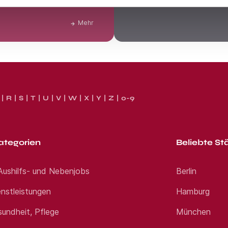
Klarheit über Deinen tatsächl
Mehr
R
S
T
U
V
W
X
Y
Z
0-9
ategorien
Beliebte St
 Aushilfs- und Nebenjobs
Berlin
nstleistungen
Hamburg
sundheit, Pflege
München