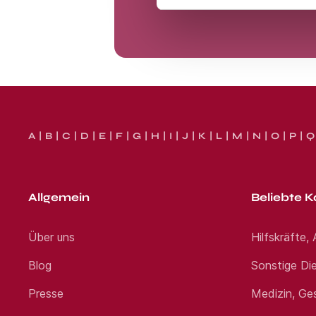
A
B
C
D
E
F
G
H
I
J
K
L
M
N
O
P
Q
Allgemein
Beliebte K
Über uns
Hilfskräfte,
Blog
Sonstige Die
Presse
Medizin, Ge