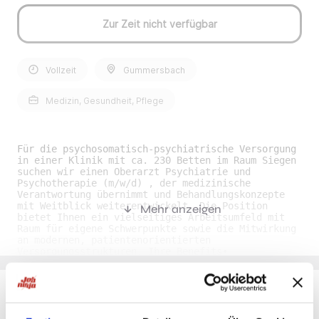
Zur Zeit nicht verfügbar
Vollzeit
Gummersbach
Medizin, Gesundheit, Pflege
Für die psychosomatisch-psychiatrische Versorgung
in einer Klinik mit ca. 230 Betten im Raum Siegen
suchen wir einen Oberarzt Psychiatrie und
Psychotherapie (m/w/d) , der medizinische
Verantwortung übernimmt und Behandlungskonzepte
mit Weitblick weiterentwickelt. Die Position
Mehr anzeigen
bietet Ihnen ein vielseitiges Arbeitsumfeld mit
Raum für eigene Schwerpunkte sowie die Mitwirkung
an modernen, patientenorientierten
Versorgungsstrukturen. Ihre Benefits•
Verantwortungsvolle Position: Sie übernehmen eine
fachlich anspruchsvolle Aufgabe mit klaren
Entwicklungsmöglichkeiten in einem stabilen
klinischen Umfeld. • Kollegiales Miteinander: Sie
arbeiten in einem engagierten Team, das durch
Du möchtest Jobs, die zu Dir passen?