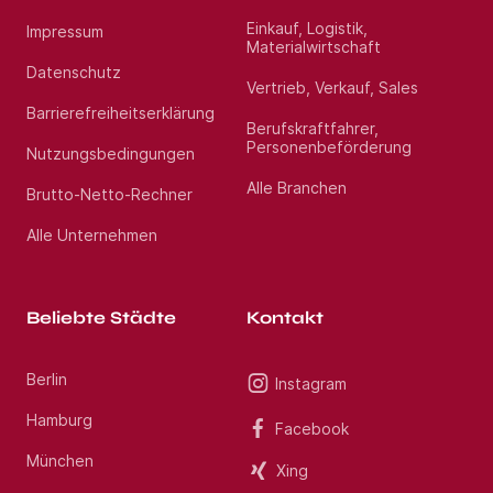
Psychotherapie (m/w/d) im Raum Herford.
Einkauf, Logistik,
Impressum
Materialwirtschaft
Standort:
Bünde
Datenschutz
Vertrieb, Verkauf, Sales
Barrierefreiheitserklärung
Berufskraftfahrer,
Personenbeförderung
Nutzungsbedingungen
Alle Branchen
Brutto-Netto-Rechner
Alle Unternehmen
Beliebte Städte
Kontakt
Berlin
Instagram
Hamburg
Facebook
München
Xing