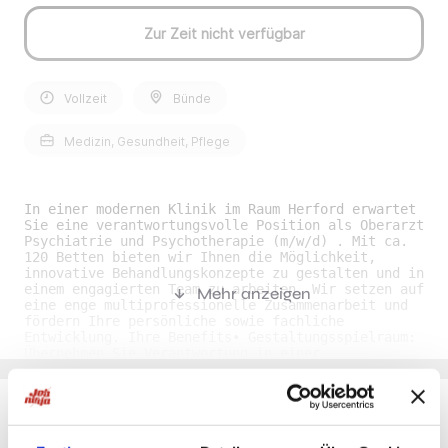
Zur Zeit nicht verfügbar
Vollzeit
Bünde
Medizin, Gesundheit, Pflege
In einer modernen Klinik im Raum Herford erwartet
Sie eine verantwortungsvolle Position als Oberarzt
Psychiatrie und Psychotherapie (m/w/d) . Mit ca.
120 Betten bieten wir Ihnen die Möglichkeit,
innovative Behandlungskonzepte zu gestalten und in
einem engagierten Team zu arbeiten. Wir setzen auf
Mehr anzeigen
eine enge multiprofessionelle Zusammenarbeit und
fördern Ihre persönliche sowie fachliche
Entwicklung. Ihre Benefits• Gestaltungsspielraum:
Übernehmen Sie Verantwortung in einer
interessanten Position und gestalten Sie aktiv die
Behandlungsstrukturen mit. • Engagiertes Team:
Arbeiten Sie in einem motivierten,
multiprofessionellen Team mit flachen Hierarchien
und wertschätzender Zusammenarbeit. •
Du möchtest Jobs, die zu Dir passen?