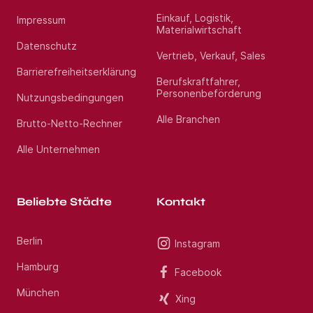
zielgerichtet zusammen zu bringen. Mit unserem
erfahrenen Beraterteam stehen wir Ihnen während
Einkauf, Logistik,
Impressum
des gesamten Vermittlungsprozesses zur Seite.
Materialwirtschaft
Profitieren Sie von über 13 Jahren Markterfahrung
im Gesundheitswesen. Haben Sie Fragen? Rufen Sie
Datenschutz
Vertrieb, Verkauf, Sales
uns gerne unter Jetzt bewerben an. Wir freuen uns
auf Ihre Bewerbung als Oberarzt Psychiatrie und
Barrierefreiheitserklärung
Psychosomatik (m/w/d) im Raum Freiburg im
Berufskraftfahrer,
Breisgau.
Personenbeförderung
Nutzungsbedingungen
Alle Branchen
Brutto-Netto-Rechner
Standort:
Lörrach
Alle Unternehmen
Beliebte Städte
Kontakt
Berlin
Instagram
Hamburg
Facebook
München
Xing