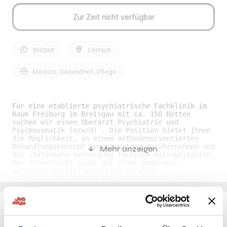
Zur Zeit nicht verfügbar
Vollzeit
Lörrach
Medizin, Gesundheit, Pflege
Für eine etablierte psychiatrische Fachklinik im
Raum Freiburg im Breisgau mit ca. 150 Betten
suchen wir einen Oberarzt Psychiatrie und
Psychosomatik (m/w/d) . Die Position bietet Ihnen
die Möglichkeit, in einem methodenorientierten
Behandlungskonzept Verantwortung zu übernehmen und
Mehr anzeigen
die stationäre Versorgung fachlich mitzugestalten.
Der Schwerpunkt liegt auf einer modernen,
patientenzentrierten Arbeit in einem
strukturierten Umfeld mit verlässlichen Abläufen.
Ihre Benefits• Verantwortungsvolle Position: Sie
übernehmen eine zentrale ärztliche Rolle mit viel
Gestaltungsspielraum im klinischen Alltag. •
Strukturierte Arbeitszeiten: Sie profitieren von
planbaren Abläufen und einem verlässlichen
Du möchtest Jobs, die zu Dir passen?