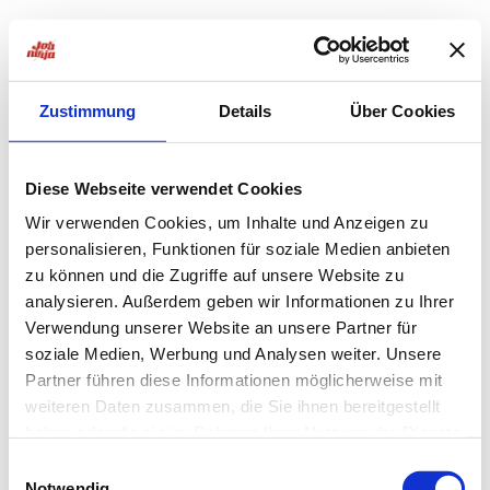
Zustimmung
Details
Über Cookies
Diese Webseite verwendet Cookies
Wir verwenden Cookies, um Inhalte und Anzeigen zu
personalisieren, Funktionen für soziale Medien anbieten
zu können und die Zugriffe auf unsere Website zu
analysieren. Außerdem geben wir Informationen zu Ihrer
Verwendung unserer Website an unsere Partner für
soziale Medien, Werbung und Analysen weiter. Unsere
Partner führen diese Informationen möglicherweise mit
weiteren Daten zusammen, die Sie ihnen bereitgestellt
haben oder die sie im Rahmen Ihrer Nutzung der Dienste
Application error: a
client
-side exception has occurred while
gesammelt haben.
Einwilligungsauswahl
Notwendig
loading
jobninja.com
(see the
browser console
for more