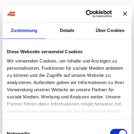
Zustimmung
Details
Über Cookies
Diese Webseite verwendet Cookies
Wir verwenden Cookies, um Inhalte und Anzeigen zu
personalisieren, Funktionen für soziale Medien anbieten
zu können und die Zugriffe auf unsere Website zu
analysieren. Außerdem geben wir Informationen zu Ihrer
Verwendung unserer Website an unsere Partner für
soziale Medien, Werbung und Analysen weiter. Unsere
Partner führen diese Informationen möglicherweise mit
weiteren Daten zusammen, die Sie ihnen bereitgestellt
haben oder die sie im Rahmen Ihrer Nutzung der Dienste
Application error: a
client
-side exception has occurred while
gesammelt haben.
Einwilligungsauswahl
Notwendig
loading
jobninja.com
(see the
browser console
for more