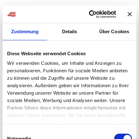
Zustimmung
Details
Über Cookies
Diese Webseite verwendet Cookies
Wir verwenden Cookies, um Inhalte und Anzeigen zu
personalisieren, Funktionen für soziale Medien anbieten
zu können und die Zugriffe auf unsere Website zu
analysieren. Außerdem geben wir Informationen zu Ihrer
Verwendung unserer Website an unsere Partner für
soziale Medien, Werbung und Analysen weiter. Unsere
Partner führen diese Informationen möglicherweise mit
weiteren Daten zusammen, die Sie ihnen bereitgestellt
haben oder die sie im Rahmen Ihrer Nutzung der Dienste
Application error: a
client
-side exception has occurred while
gesammelt haben.
Einwilligungsauswahl
Notwendig
loading
jobninja.com
(see the
browser console
for more