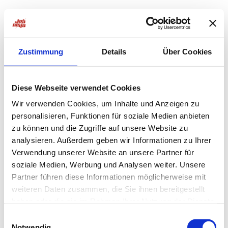
Zustimmung
Details
Über Cookies
Diese Webseite verwendet Cookies
Wir verwenden Cookies, um Inhalte und Anzeigen zu
personalisieren, Funktionen für soziale Medien anbieten
zu können und die Zugriffe auf unsere Website zu
analysieren. Außerdem geben wir Informationen zu Ihrer
Verwendung unserer Website an unsere Partner für
soziale Medien, Werbung und Analysen weiter. Unsere
Partner führen diese Informationen möglicherweise mit
weiteren Daten zusammen, die Sie ihnen bereitgestellt
haben oder die sie im Rahmen Ihrer Nutzung der Dienste
Application error: a
client
-side exception has occurred while
gesammelt haben.
Einwilligungsauswahl
Notwendig
loading
jobninja.com
(see the
browser console
for more