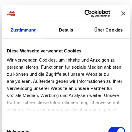
Zustimmung
Details
Über Cookies
Diese Webseite verwendet Cookies
Wir verwenden Cookies, um Inhalte und Anzeigen zu
personalisieren, Funktionen für soziale Medien anbieten
zu können und die Zugriffe auf unsere Website zu
analysieren. Außerdem geben wir Informationen zu Ihrer
Verwendung unserer Website an unsere Partner für
soziale Medien, Werbung und Analysen weiter. Unsere
Partner führen diese Informationen möglicherweise mit
weiteren Daten zusammen, die Sie ihnen bereitgestellt
haben oder die sie im Rahmen Ihrer Nutzung der Dienste
Application error: a
client
-side exception has occurred while
gesammelt haben.
Einwilligungsauswahl
Notwendig
loading
jobninja.com
(see the
browser console
for more