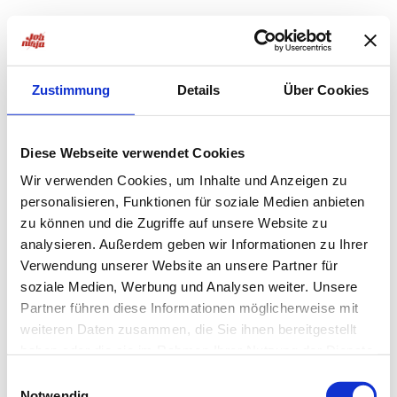
Zustimmung
Details
Über Cookies
Diese Webseite verwendet Cookies
Wir verwenden Cookies, um Inhalte und Anzeigen zu
personalisieren, Funktionen für soziale Medien anbieten
zu können und die Zugriffe auf unsere Website zu
analysieren. Außerdem geben wir Informationen zu Ihrer
Verwendung unserer Website an unsere Partner für
soziale Medien, Werbung und Analysen weiter. Unsere
Partner führen diese Informationen möglicherweise mit
weiteren Daten zusammen, die Sie ihnen bereitgestellt
haben oder die sie im Rahmen Ihrer Nutzung der Dienste
Application error: a
client
-side exception has occurred while
gesammelt haben.
Einwilligungsauswahl
Notwendig
loading
jobninja.com
(see the
browser console
for more