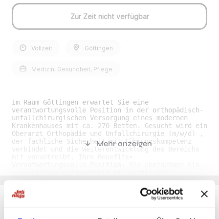
Zur Zeit nicht verfügbar
Vollzeit
Göttingen
Medizin, Gesundheit, Pflege
Im Raum Göttingen erwartet Sie eine
verantwortungsvolle Position in der orthopädisch-
unfallchirurgischen Versorgung eines modernen
Krankenhauses mit ca. 270 Betten. Gesucht wird ein
Oberarzt Orthopädie und Unfallchirurgie (m/w/d) ,
der fachliche Sicherheit mit Führungskompetenz
Mehr anzeigen
verbindet und die Weiterentwicklung des Bereichs
mit vorantreibt. Ihre Benefits•
Verantwortungsvolle Position: Sie übernehmen ein
vielseitiges Aufgabenfeld mit ärztlicher
Eigenständigkeit und der Möglichkeit, Prozesse im
Fachbereich aktiv zu prägen. • Kollegiales
Arbeitsumfeld: Sie arbeiten in einem
professionellen Team aus Ärztinnen, Ärzten und
Pflegekräften, in dem ein vertrauensvoller
Du möchtest Jobs, die zu Dir passen?