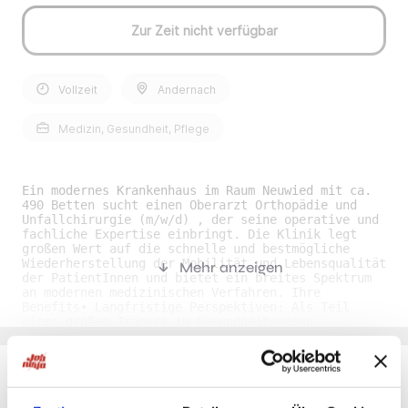
Zur Zeit nicht verfügbar
Vollzeit
Andernach
Medizin, Gesundheit, Pflege
Ein modernes Krankenhaus im Raum Neuwied mit ca.
490 Betten sucht einen Oberarzt Orthopädie und
Unfallchirurgie (m/w/d) , der seine operative und
fachliche Expertise einbringt. Die Klinik legt
großen Wert auf die schnelle und bestmögliche
Wiederherstellung der Mobilität und Lebensqualität
Mehr anzeigen
der PatientInnen und bietet ein breites Spektrum
an modernen medizinischen Verfahren. Ihre
Benefits• Langfristige Perspektiven: Als Teil
eines großen Trägers im Gesundheitswesen
profitieren Sie von stabilen Arbeitsbedingungen
und Entwicklungsmöglichkeiten. • Attraktive
Vergütung: Sie erhalten eine leistungsgerechte
Bezahlung sowie regelmäßige Entgeltsteigerungen
und zusätzliche Sonderzahlungen. •
Du möchtest Jobs, die zu Dir passen?