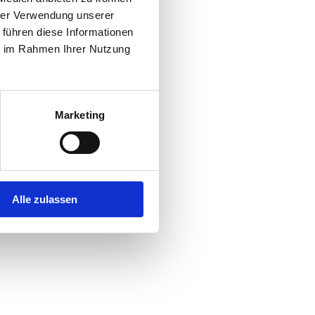
hrer Verwendung unserer
 führen diese Informationen
r console
for more information).
ie im Rahmen Ihrer Nutzung
Marketing
Alle zulassen