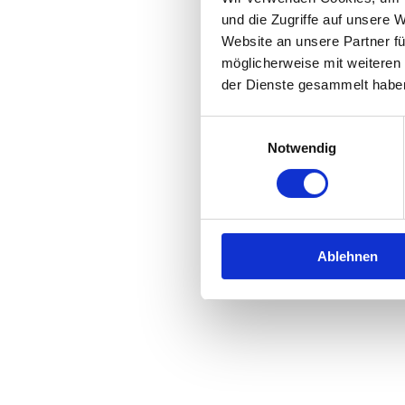
und die Zugriffe auf unsere 
Website an unsere Partner fü
Application error: a
client
-side 
möglicherweise mit weiteren
der Dienste gesammelt habe
Einwilligungsauswahl
Notwendig
Ablehnen