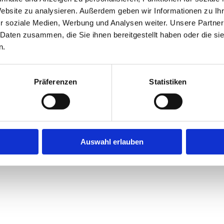
Website zu analysieren. Außerdem geben wir Informationen zu I
r soziale Medien, Werbung und Analysen weiter. Unsere Partner
exception has occurred while loading
jobninja.com
(see the
browse
 Daten zusammen, die Sie ihnen bereitgestellt haben oder die s
n.
Präferenzen
Statistiken
Auswahl erlauben