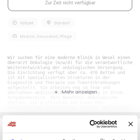
Zur Zeit nicht verfügbar
Vollzeit
Stördorf
Medizin, Gesundheit, Pflege
Wir suchen für eine moderne Klinik in Wesel einen
Oberarzt Onkologie (m/w/d) für die verantwortliche
Weiterentwicklung der onkologischen Versorgung.
Die Einrichtung verfügt über ca. 470 Betten und
ist mit spezialisierten Strukturen in der
Diagnostik und Therapie von Tumorerkrankungen
aufgestellt. Sie arbeiten eng im Team und
Mehr anzeigen
übernehmen medizinische Verantwortung in Ihrem
Aufgabenbereich. Ihre Benefits• Onkologische
Zentren: Sie profitieren von einer DKG-
zertifizierten onkologischen Struktur mit klaren
Prozessen in der Behandlung. • Kooperationen vor
Ort: Sie arbeiten in enger Abstimmung mit
onkologischen Praxen und stärken so die
sektorenübergreifende Versorgung. • Team und
Atmosphäre: Sie finden ein fachlich breit
aufgestelltes Team mit engagierter Arbeitskultur
Du möchtest Jobs, die zu Dir passen?