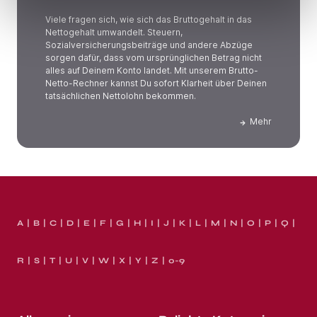
Viele fragen sich, wie sich das Bruttogehalt in das
Nettogehalt umwandelt. Steuern,
Sozialversicherungsbeiträge und andere Abzüge
sorgen dafür, dass vom ursprünglichen Betrag nicht
alles auf Deinem Konto landet. Mit unserem Brutto-
Netto-Rechner kannst Du sofort Klarheit über Deinen
tatsächlichen Nettolohn bekommen.
Mehr
A
B
C
D
E
F
G
H
I
J
K
L
M
N
O
P
Q
R
S
T
U
V
W
X
Y
Z
0-9