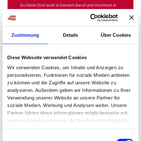
Du fühlst Dich wohl in Deinem Beruf und möchtest in
Deiner Branche bleiben? Hier findest Du das gesamte
Angebot aus Deiner Branche.
Mehr
Zustimmung
Details
Über Cookies
Jobs in der Nähe
Diese Webseite verwendet Cookies
Wir verwenden Cookies, um Inhalte und Anzeigen zu
personalisieren, Funktionen für soziale Medien anbieten
Jobs in der Nähe!
zu können und die Zugriffe auf unsere Website zu
analysieren. Außerdem geben wir Informationen zu Ihrer
Auf unserer Plattform findest Du eine große Auswahl
an Stellenangeboten, die nach Städten sortiert sind,
Verwendung unserer Website an unsere Partner für
sodass Du gezielt nach Jobs direkt in Deiner Nähe
soziale Medien, Werbung und Analysen weiter. Unsere
suchen kannst. Egal, ob Du eine neue
Partner führen diese Informationen möglicherweise mit
Herausforderung suchst, einen beruflichen Wechsel
planst oder einfach eine Stelle in Deinem aktuellen
weiteren Daten zusammen, die Sie ihnen bereitgestellt
Wohnort bevorzugst – bei uns wirst Du fündig.
haben oder die sie im Rahmen Ihrer Nutzung der Dienste
gesammelt haben.
Mehr
Einwilligungsauswahl