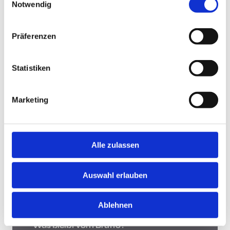
Notwendig
Jobsuche andersrum
Präferenzen
Statistiken
Jobsuche andersrum!
Hast Du keine Lust und Zeit, auf Jobbörsen jede
Marketing
Stellenanzeige zu durchsuchen? Teste die "Jobsuche
andersrum", lade Deinen Lebenslauf hoch und lasse
Dir Jobs vorschlagen, die zu Dir passen.
Mehr
Alle zulassen
Was bleibt vom Brutto?
Auswahl erlauben
Ablehnen
Was bleibt vom Brutto?