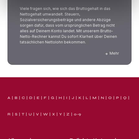
Viele fragen sich, wie sich das Bruttogehalt in das
Nettogehalt umwandelt. Steuern,
Sozialversicherungsbeiträge und andere Abzüge
sorgen dafür, dass vom ursprünglichen Betrag nicht
alles auf Deinem Konto landet. Mit unserem Brutto-
Netto-Rechner kannst Du sofort Klarheit über Deinen
tatsächlichen Nettolohn bekommen.
Mehr
A
B
C
D
E
F
G
H
I
J
K
L
M
N
O
P
Q
R
S
T
U
V
W
X
Y
Z
0-9