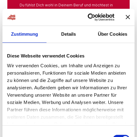
Du fühlst Dich wohl in Deinem Beruf und möchtest in
Deiner Branche bleiben? Hier findest Du das gesamte
Angebot aus Deiner Branche.
Mehr
Zustimmung
Details
Über Cookies
Jobs in der Nähe
Diese Webseite verwendet Cookies
Wir verwenden Cookies, um Inhalte und Anzeigen zu
personalisieren, Funktionen für soziale Medien anbieten
Jobs in der Nähe!
zu können und die Zugriffe auf unsere Website zu
analysieren. Außerdem geben wir Informationen zu Ihrer
Auf unserer Plattform findest Du eine große Auswahl
an Stellenangeboten, die nach Städten sortiert sind,
Verwendung unserer Website an unsere Partner für
sodass Du gezielt nach Jobs direkt in Deiner Nähe
soziale Medien, Werbung und Analysen weiter. Unsere
suchen kannst. Egal, ob Du eine neue
Partner führen diese Informationen möglicherweise mit
Herausforderung suchst, einen beruflichen Wechsel
planst oder einfach eine Stelle in Deinem aktuellen
weiteren Daten zusammen, die Sie ihnen bereitgestellt
Wohnort bevorzugst – bei uns wirst Du fündig.
haben oder die sie im Rahmen Ihrer Nutzung der Dienste
gesammelt haben.
Mehr
Einwilligungsauswahl