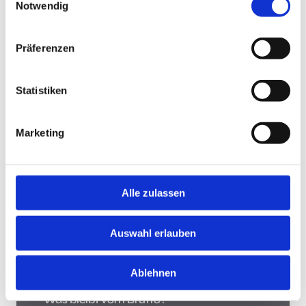
Notwendig
Jobsuche andersrum
Präferenzen
Statistiken
Jobsuche andersrum!
Hast Du keine Lust und Zeit, auf Jobbörsen jede
Marketing
Stellenanzeige zu durchsuchen? Teste die "Jobsuche
andersrum", lade Deinen Lebenslauf hoch und lasse
Dir Jobs vorschlagen, die zu Dir passen.
Mehr
Alle zulassen
Was bleibt vom Brutto?
Auswahl erlauben
Ablehnen
Was bleibt vom Brutto?