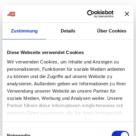
Zustimmung
Details
Über Cookies
Diese Webseite verwendet Cookies
Wir verwenden Cookies, um Inhalte und Anzeigen zu
personalisieren, Funktionen für soziale Medien anbieten
zu können und die Zugriffe auf unsere Website zu
analysieren. Außerdem geben wir Informationen zu Ihrer
Verwendung unserer Website an unsere Partner für
soziale Medien, Werbung und Analysen weiter. Unsere
Partner führen diese Informationen möglicherweise mit
weiteren Daten zusammen, die Sie ihnen bereitgestellt
haben oder die sie im Rahmen Ihrer Nutzung der Dienste
Application error: a
client
-side exception has occurred while
gesammelt haben.
Einwilligungsauswahl
Notwendig
loading
jobninja.com
(see the
browser console
for more