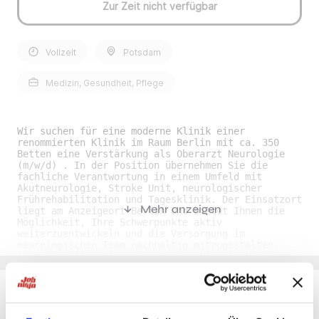
Zur Zeit nicht verfügbar
Vollzeit
Potsdam
Medizin, Gesundheit, Pflege
Wir suchen für eine moderne Klinik einer
renommierten Klinik im Raum Berlin mit ca. 350
Betten eine Verstärkung als Oberarzt Neurologie
(m/w/d) . In der Position übernehmen Sie die
fachliche Verantwortung in einem Umfeld mit
Akutneurologie, Stroke Unit, neurologischer
Frührehabilitation und Tagesklinik. Der Einsatzort
Mehr anzeigen
liegt am Anzeigeort Berlin und bietet Ihnen die
Möglichkeit, Ihre Schwerpunkte aktiv
weiterzuentwickeln und die Versorgung im
neurologischen Team nachhaltig mitzugestalten.
Ihre Benefits• Eigener Schwerpunkt: Sie können
einen fachlichen Fokus wie Bewegungsstörungen,
Neuroimmunologie, Schmerztherapie oder
neurologische Palliativmedizin gezielt einbringen
und ausbauen. • Moderne Diagnostik: Sie arbeiten
mit einem breiten Spektrum an Diagnostik- und
Du möchtest Jobs, die zu Dir passen?