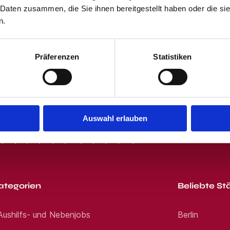
 Daten zusammen, die Sie ihnen bereitgestellt haben oder die s
 und dem Klicken des "Jobangebote per E-Mail"-Buttons stimmst Du unser
 erhältst von uns passende Jobangebote per E-Mail. Du kannst Dich jede
n.
Präferenzen
Statistiken
Auswahl erlauben
R
S
T
U
V
W
X
Y
Z
0-9
ategorien
Beliebte St
 Aushilfs- und Nebenjobs
Berlin