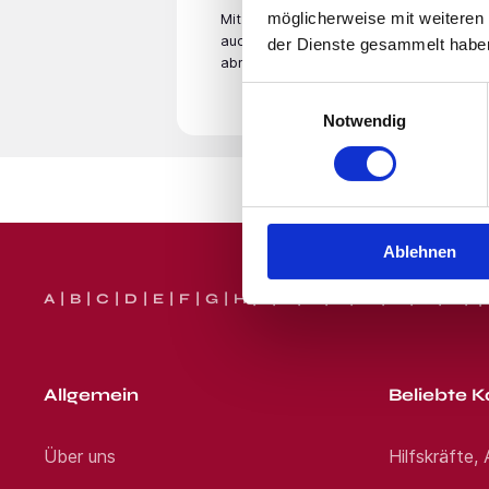
Benefits
möglicherweise mit weiteren
Mit der Eingabe Deiner E-Mail­adresse
auch unsere
Datenschutzerklärung
. Du
der Dienste gesammelt habe
abmelden.
Standort:
Bienstädt
Einwilligungsauswahl
Notwendig
Ablehnen
A
B
C
D
E
F
G
H
I
J
K
L
M
N
O
P
Q
Allgemein
Beliebte K
Über uns
Hilfskräfte,