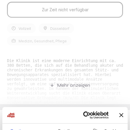
Zur Zeit nicht verfügbar
Vollzeit
Düsseldorf
Medizin, Gesundheit, Pflege
Die Klinik ist eine moderne Einrichtung mit ca.
380 Betten, die sich auf die Behandlung akuter und
chronischer Erkrankungen des gesamten Stütz- und
Bewegungsapparates spezialisiert hat. Hierbei
werden innovative und multimodale Ansätze
verfolgt, um eine umfassende Patientenversorgung
Mehr anzeigen
zu gewährleisten. Im Rahmen der kontinuierlichen
Weiterentwicklung sucht die Klinik einen Oberarzt
Konservative Orthopädie (m/w/d) Die Klinik legt
großen Wert auf eine patientenorientierte
Betreuung und bietet ihren Mitarbeitenden
zahlreiche Entwicklungsmöglichkeiten in einem
kollegialen Umfeld. Die interdisziplinäre
Zusammenarbeit und die hohe Fachkompetenz der
Mitarbeitenden tragen zur hervorragenden
Du möchtest Jobs, die zu Dir passen?