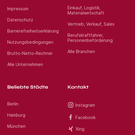
unter Berücksichtigung der jeweiligen Bedürfnisse,
zielgerichtet zusammenzubringen. Mit unserem
Einkauf, Logistik,
Impressum
erfahrenen Beraterteam stehen wir Ihnen während
Materialwirtschaft
des gesamten Vermittlungsprozesses zur Seite.
Datenschutz
Profitieren Sie von über 13 Jahren Markterfahrung
Vertrieb, Verkauf, Sales
im Gesundheitswesen. Haben Sie Fragen? Rufen Sie
Barrierefreiheitserklärung
uns gerne unter Jetzt bewerben an. Wir freuen uns
Berufskraftfahrer,
auf Ihre Bewerbung als Oberarzt Kardiologie
Personenbeförderung
(m/w/d) im Raum Nürnberg.
Nutzungsbedingungen
Alle Branchen
Brutto-Netto-Rechner
Standort:
Erlangen
Alle Unternehmen
Beliebte Städte
Kontakt
Berlin
Instagram
Hamburg
Facebook
München
Xing