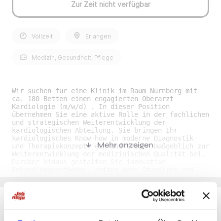
Zur Zeit nicht verfügbar
Vollzeit
Erlangen
Medizin, Gesundheit, Pflege
Wir suchen für eine Klinik im Raum Nürnberg mit
ca. 180 Betten einen engagierten Oberarzt
Kardiologie (m/w/d) . In dieser Position
übernehmen Sie eine aktive Rolle in der fachlichen
und strategischen Weiterentwicklung der
kardiologischen Abteilung. Sie bringen Ihr
kardiologisches Know-how in moderne Diagnostik-
Mehr anzeigen
und Therapiekonzepte ein und tragen maßgeblich zur
Weiterentwicklung der medizinischen Qualität bei.
Darüber hinaus gestalten Sie innovative
Behandlungsmethoden, setzen neue Standards und
bringen Ihre Expertise im interdisziplinären
Austausch ein. Ihre Benefits als Oberarzt
Kardiologie (m/w/d) im Raum Nürnberg• Attraktives
Betriebsklima: Ein freundliches, menschliches und
teamorientiertes Arbeitsumfeld mit einem starken
Fokus auf interdisziplinäre Zusammenarbeit. •
Du möchtest Jobs, die zu Dir passen?