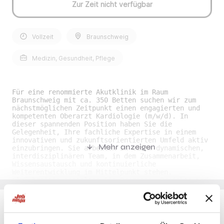
Zur Zeit nicht verfügbar
Vollzeit
Braunschweig
Medizin, Gesundheit, Pflege
Für eine renommierte Akutklinik im Raum
Braunschweig mit ca. 350 Betten suchen wir zum
nächstmöglichen Zeitpunkt einen engagierten und
kompetenten Oberarzt Kardiologie (m/w/d). In
dieser spannenden Position haben Sie die
Gelegenheit, Ihre fachliche Expertise in einem
innovativen und zukunftsorientierten Umfeld aktiv
Mehr anzeigen
einzubringen. Sie arbeiten in einem dynamischen,
interdisziplinären Team, in dem Zusammenarbeit,
Wissensaustausch und kontinuierliche
Weiterentwicklung im Mittelpunkt stehen.
Gleichzeitig gestalten Sie Prozesse, Projekte und
Strategien mit, tragen zur Optimierung von
Abläufen bei und leisten so einen direkten Beitrag
zum Erfolg und zur Weiterentwicklung der
Abteilung. Ihre Aufgaben als Oberarzt Kardiologie
(m/w/d) im Raum Braunschweig• Fachliche Betreuung
Du möchtest Jobs, die zu Dir passen?