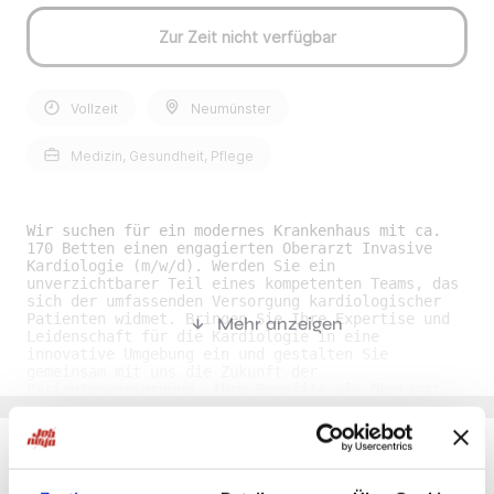
Zur Zeit nicht verfügbar
Vollzeit
Neumünster
Medizin, Gesundheit, Pflege
Wir suchen für ein modernes Krankenhaus mit ca.
170 Betten einen engagierten Oberarzt Invasive
Kardiologie (m/w/d). Werden Sie ein
unverzichtbarer Teil eines kompetenten Teams, das
sich der umfassenden Versorgung kardiologischer
Patienten widmet. Bringen Sie Ihre Expertise und
Mehr anzeigen
Leidenschaft für die Kardiologie in eine
innovative Umgebung ein und gestalten Sie
gemeinsam mit uns die Zukunft der
Patientenversorgung. Ihre Benefits als Oberarzt
Invasive Kardiologie (m/w/d) im Raum Lübeck•
Vielfältige Aufgaben: Interessante
Herausforderungen mit viel Raum für
Eigeninitiative in einem innovativen
Arbeitsumfeld. • Teamarbeit: Sie arbeiten in einem
Du möchtest Jobs, die zu Dir passen?