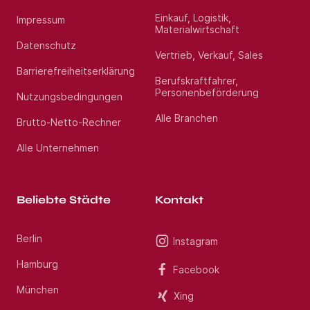
erfahrenen Beraterteam stehen wir Ihnen während
des gesamten Vermittlungsprozesses zur Seite.
Einkauf, Logistik,
Impressum
Profitieren Sie von über 13 Jahren Markterfahrung
Materialwirtschaft
im Gesundheitswesen. Haben Sie Fragen? Rufen Sie
uns gerne unter Jetzt bewerben an. Wir freuen uns
Datenschutz
Vertrieb, Verkauf, Sales
auf Ihre Bewerbung als Oberarzt Invasive
Kardiologie (m/w/d) im Raum Lübeck.
Barrierefreiheitserklärung
Berufskraftfahrer,
Personenbeförderung
Nutzungsbedingungen
Standort:
Neumünster
Alle Branchen
Brutto-Netto-Rechner
Alle Unternehmen
Beliebte Städte
Kontakt
Berlin
Instagram
Hamburg
Facebook
München
Xing