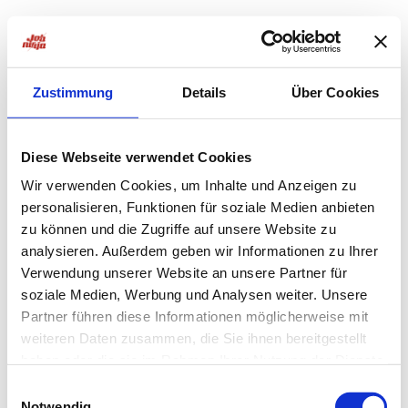
Zustimmung
Details
Über Cookies
Diese Webseite verwendet Cookies
Wir verwenden Cookies, um Inhalte und Anzeigen zu
personalisieren, Funktionen für soziale Medien anbieten
zu können und die Zugriffe auf unsere Website zu
analysieren. Außerdem geben wir Informationen zu Ihrer
Verwendung unserer Website an unsere Partner für
soziale Medien, Werbung und Analysen weiter. Unsere
Partner führen diese Informationen möglicherweise mit
weiteren Daten zusammen, die Sie ihnen bereitgestellt
haben oder die sie im Rahmen Ihrer Nutzung der Dienste
Application error: a
client
-side exception has occurred while
gesammelt haben.
Einwilligungsauswahl
Notwendig
loading
jobninja.com
(see the
browser console
for more