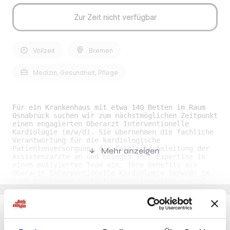
Zur Zeit nicht verfügbar
Vollzeit
Bremen
Medizin, Gesundheit, Pflege
Für ein Krankenhaus mit etwa 140 Betten im Raum
Osnabrück suchen wir zum nächstmöglichen Zeitpunkt
einen engagierten Oberarzt Interventionelle
Kardiologie (m/w/d). Sie übernehmen die fachliche
Verantwortung für die kardiologische
Patientenversorgung, die fachliche Anleitung der
Mehr anzeigen
Assistenzärzte an und bringen Ihre Expertise in
einem motivierten Team ein. Ihre Benefits als
Oberarzt Interventionelle Kardiologie (m/w/d) im
Raum Osnabrück• Gestaltungsmöglichkeiten : Große
Gestaltungsspielräume in einem motivierten
Arbeitsumfeld. • Fort- und Weiterbildung :
Attraktives Fort- und Weiterbildungsbudget für
Ihre persönliche und berufliche Weiterentwicklung.
• Tarifliche Vergütung : Attraktive
Du möchtest Jobs, die zu Dir passen?