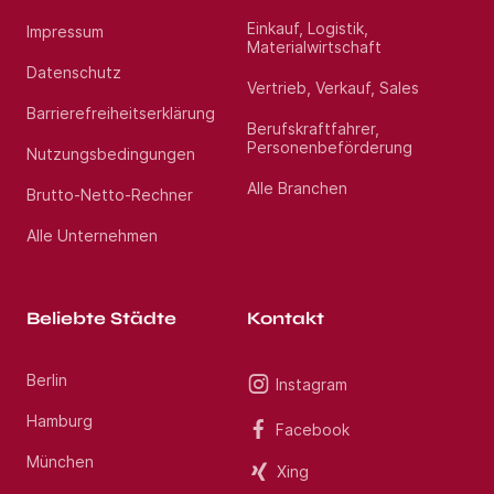
auf Ihre Bewerbung als Leitender Oberarzt
Interventionelle Kardiologie (m/w/d) im Raum
Einkauf, Logistik,
Impressum
Osnabrück.
Materialwirtschaft
Datenschutz
Vertrieb, Verkauf, Sales
Standort:
Bremen
Barrierefreiheitserklärung
Berufskraftfahrer,
Personenbeförderung
Nutzungsbedingungen
Alle Branchen
Brutto-Netto-Rechner
Alle Unternehmen
Beliebte Städte
Kontakt
Berlin
Instagram
Hamburg
Facebook
München
Xing