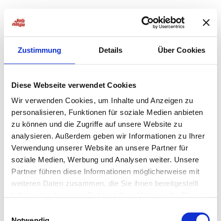
Zustimmung
Details
Über Cookies
Diese Webseite verwendet Cookies
Wir verwenden Cookies, um Inhalte und Anzeigen zu
personalisieren, Funktionen für soziale Medien anbieten
zu können und die Zugriffe auf unsere Website zu
analysieren. Außerdem geben wir Informationen zu Ihrer
Verwendung unserer Website an unsere Partner für
soziale Medien, Werbung und Analysen weiter. Unsere
Partner führen diese Informationen möglicherweise mit
weiteren Daten zusammen, die Sie ihnen bereitgestellt
haben oder die sie im Rahmen Ihrer Nutzung der Dienste
Application error: a
client
-side exception has occurred while
gesammelt haben.
Einwilligungsauswahl
Notwendig
loading
jobninja.com
(see the
browser console
for more