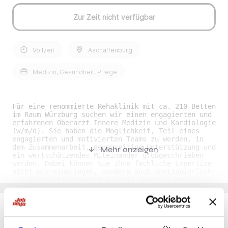
Zur Zeit nicht verfügbar
Vollzeit
Aschaffenburg
Medizin, Gesundheit, Pflege
Für eine renommierte Rehaklinik mit ca. 210 Betten
im Raum Würzburg suchen wir einen engagierten und
erfahrenen Oberarzt Innere Medizin und Kardiologie
(w/m/d). Sie haben die Möglichkeit, Teil eines
engagierten und motivierten Teams zu werden, in
dem Zusammenarbeit, gegenseitige Unterstützung und
Mehr anzeigen
ein wertschätzendes Miteinander großgeschrieben
werden. Dabei können Sie Ihre fachliche Expertise
nicht nur einbringen, sondern auch kontinuierlich
erweitern. Es erwartet Sie ein abwechslungsreiches
und innovatives Arbeitsumfeld, in dem Sie
eigenverantwortlich arbeiten, neue Ideen umsetzen
und aktiv zur Weiterentwicklung von Prozessen und
Strukturen beitragen können. Ihre Benefits als
Oberarzt Innere Medizin und Kardiologie (w/m/d) im
Du möchtest Jobs, die zu Dir passen?