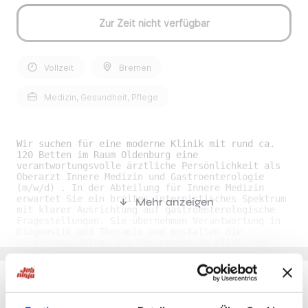
Zur Zeit nicht verfügbar
Vollzeit
Bremen
Medizin, Gesundheit, Pflege
Wir suchen für eine moderne Klinik mit rund ca.
120 Betten im Raum Oldenburg eine
verantwortungsvolle ärztliche Persönlichkeit als
Oberarzt Innere Medizin und Gastroenterologie
(m/w/d) . In der Abteilung für Innere Medizin
erwartet Sie ein breites internistisches Spektrum
Mehr anzeigen
mit klarer Ausrichtung auf gastroenterologische
Fragestellungen. Sie übernehmen Verantwortung in
Diagnostik und Therapie und gestalten die
Weiterentwicklung der Versorgung im klinischen
Alltag mit. Ihre Benefits• Moderne Ausstattung:
Sie arbeiten in einer zeitgemäß ausgestatteten
Abteilung mit guten Rahmenbedingungen für
Diagnostik und Behandlung. • Weiterbildung &
Entwicklung: Es erwarten Sie strukturierte Fort-
Du möchtest Jobs, die zu Dir passen?