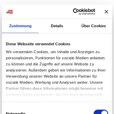
Zustimmung
Details
Über Cookies
Diese Webseite verwendet Cookies
Wir verwenden Cookies, um Inhalte und Anzeigen zu
personalisieren, Funktionen für soziale Medien anbieten
zu können und die Zugriffe auf unsere Website zu
analysieren. Außerdem geben wir Informationen zu Ihrer
Verwendung unserer Website an unsere Partner für
soziale Medien, Werbung und Analysen weiter. Unsere
Partner führen diese Informationen möglicherweise mit
weiteren Daten zusammen, die Sie ihnen bereitgestellt
haben oder die sie im Rahmen Ihrer Nutzung der Dienste
Application error: a
client
-side exception has occurred while
gesammelt haben.
Einwilligungsauswahl
Notwendig
loading
jobninja.com
(see the
browser console
for more