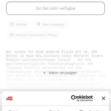
Zur Zeit nicht verfügbar
Vollzeit
Neu-Isenburg
Medizin, Gesundheit, Pflege
Wir suchen für eine moderne Klinik mit ca. 250
Betten im Raum Neu-Isenburg einen Oberarzt Innere
Medizin Gastroenterologie (m/w/d) , der die
gastroenterologische Funktionsdiagnostik und
Therapie fachlich verantwortet und die
endoskopische Versorgung sicher weiterentwickelt.
Mehr anzeigen
Ihre Benefits• Eigenverantwortliche Tätigkeit: Sie
übernehmen eine verantwortungsvolle Rolle mit
klaren Entscheidungs- und Gestaltungsspielräumen
im klinischen Alltag. • Umfangreiche diagnostische
Möglichkeiten: Sie arbeiten an einem Spektrum aus
sonographischen sowie endoskopischen
Untersuchungen und therapeutischen Eingriffen. •
Engagiertes Team: Sie finden ein qualifiziertes
und motiviertes Mitarbeiterteam, das Sie im
Du möchtest Jobs, die zu Dir passen?