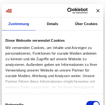
Zustimmung
Details
Über Cookies
Diese Webseite verwendet Cookies
Wir verwenden Cookies, um Inhalte und Anzeigen zu
personalisieren, Funktionen für soziale Medien anbieten
zu können und die Zugriffe auf unsere Website zu
analysieren. Außerdem geben wir Informationen zu Ihrer
Verwendung unserer Website an unsere Partner für
soziale Medien, Werbung und Analysen weiter. Unsere
Partner führen diese Informationen möglicherweise mit
weiteren Daten zusammen, die Sie ihnen bereitgestellt
haben oder die sie im Rahmen Ihrer Nutzung der Dienste
Application error: a
client
-side exception has occurred while
gesammelt haben.
Einwilligungsauswahl
Notwendig
loading
jobninja.com
(see the
browser console
for more