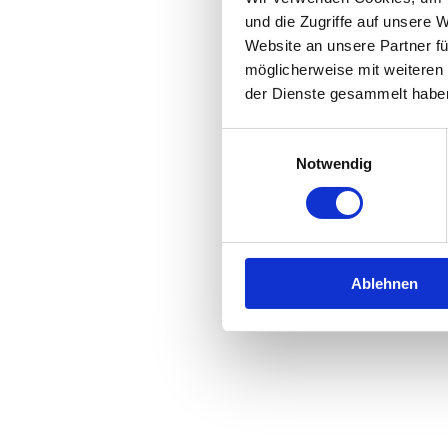
und die Zugriffe auf unsere 
Website an unsere Partner fü
Application error: a
client
-side 
möglicherweise mit weiteren
der Dienste gesammelt habe
Einwilligungsauswahl
Notwendig
Ablehnen