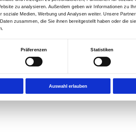
Website zu analysieren. Außerdem geben wir Informationen zu I
r soziale Medien, Werbung und Analysen weiter. Unsere Partner
exception has occurred while loading
jobninja.com
(see the
browse
 Daten zusammen, die Sie ihnen bereitgestellt haben oder die s
n.
Präferenzen
Statistiken
Auswahl erlauben