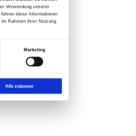
hrer Verwendung unserer
 führen diese Informationen
r console
for more information).
ie im Rahmen Ihrer Nutzung
Marketing
Alle zulassen