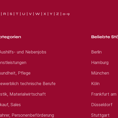
R
S
T
U
V
W
X
Y
Z
0-9
ategorien
Beliebte St
 Aushilfs- und Nebenjobs
Berlin
nstleistungen
Hamburg
sundheit, Pflege
München
ewerblich technische Berufe
Köln
istik, Materialwirtschaft
Frankfurt am
rkauf, Sales
Düsseldorf
fahrer, Personenbeförderung
Stuttgart