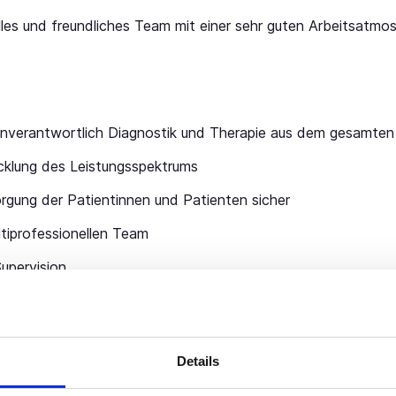
elles und freundliches Team mit einer sehr guten Arbeitsatmo
genverantwortlich Diagnostik und Therapie aus dem gesamten
icklung des Leistungsspektrums
sorgung der Patientinnen und Patienten sicher
ultiprofessionellen Team
upervision
 und Flexibilität sowie eine ausgeprägte Kommunikationsfähi
Details
fähigkeit sowie die Fähigkeit zur selbstständigen, organisier
selbstverständlich