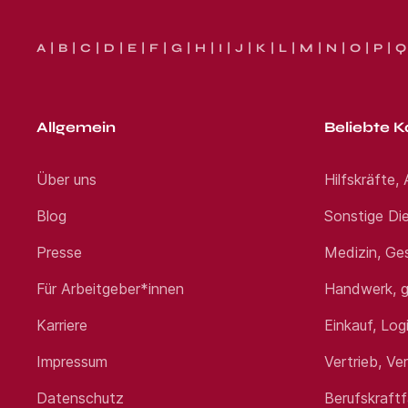
A
B
C
D
E
F
G
H
I
J
K
L
M
N
O
P
Q
Allgemein
Beliebte K
Über uns
Hilfskräfte,
Blog
Sonstige Die
Presse
Medizin, Ge
Für Arbeitgeber*innen
Handwerk, g
Karriere
Einkauf, Log
Impressum
Vertrieb, Ve
Datenschutz
Berufskraft