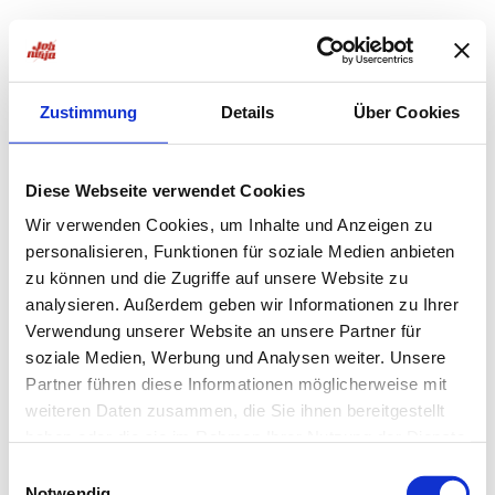
Zustimmung
Details
Über Cookies
Diese Webseite verwendet Cookies
Wir verwenden Cookies, um Inhalte und Anzeigen zu
personalisieren, Funktionen für soziale Medien anbieten
zu können und die Zugriffe auf unsere Website zu
analysieren. Außerdem geben wir Informationen zu Ihrer
Verwendung unserer Website an unsere Partner für
soziale Medien, Werbung und Analysen weiter. Unsere
Partner führen diese Informationen möglicherweise mit
weiteren Daten zusammen, die Sie ihnen bereitgestellt
haben oder die sie im Rahmen Ihrer Nutzung der Dienste
Application error: a
client
-side exception has occurred while
gesammelt haben.
Einwilligungsauswahl
Notwendig
loading
jobninja.com
(see the
browser console
for more